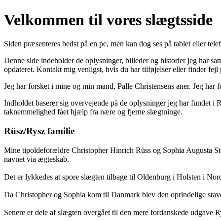
Velkommen til vores slægtsside
Siden præsenteres bedst på en pc, men kan dog ses på tablet eller tele
Denne side indeholder de oplysninger, billeder og historier jeg har sa
opdateret. Kontakt mig venligst, hvis du har tilføjelser eller finder fejl
Jeg har forsket i mine og min mand, Palle Christensens aner. Jeg har
Indholdet baserer sig overvejende på de oplysninger jeg har fundet i 
taknemmelighed fået hjælp fra nære og fjerne slægtninge.
Rüsz/Rysz familie
Mine tipoldeforældre Christopher Hinrich Rüss og Sophia Augusta Sten
navnet via ægteskab.
Det er lykkedes at spore slægten tilbage til Oldenburg i Holsten i Nordt
Da Christopher og Sophia kom til Danmark blev den oprindelige stavem
Senere er dele af slægten overgået til den mere fordanskede udgave Rys