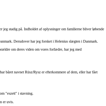
er jeg stadig på. Indholdet af oplysninger om familierne bliver løbende
 Danmark.
Derudover har jeg forsket i Helenius slægten i Danmark.
 forældre om deres viden om vores forfædre, har jeg med
ar båret navnet Rüsz/Rysz er efterkommere af dem, eller har fået
m "eszett" i stavning.
n er uvis.