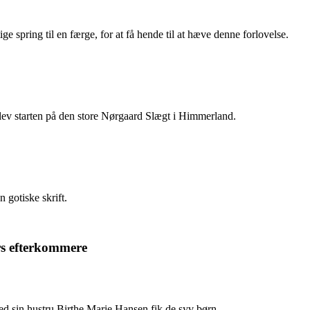
e spring til en færge, for at få hende til at hæve denne forlovelse.
lev starten på den store Nørgaard Slægt i Himmerland.
n gotiske skrift.
rs efterkommere
d sin hustru Birthe Marie Hansen fik de syv børn.