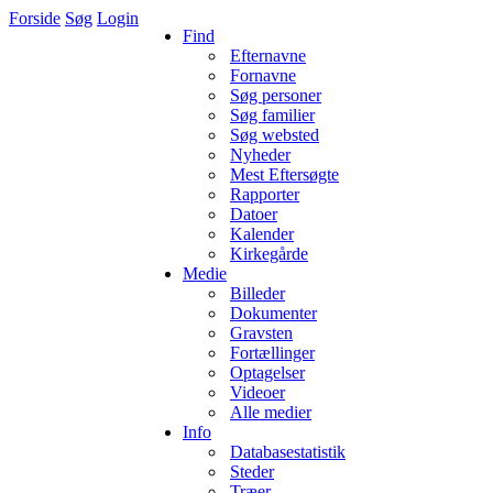
Forside
Søg
Login
Find
Efternavne
Fornavne
Søg personer
Søg familier
Søg websted
Nyheder
Mest Eftersøgte
Rapporter
Datoer
Kalender
Kirkegårde
Medie
Billeder
Dokumenter
Gravsten
Fortællinger
Optagelser
Videoer
Alle medier
Info
Databasestatistik
Steder
Træer