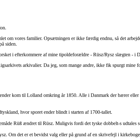
fon.
mlet om vores familier. Opsætningen er ikke færdig endnu, så det arbejd
 på siden.
 forsket i efterkommere af mine tipoldeforældre - Rüsz/Rysz slægten - i
Rigsarkivets arkivalier. Da jeg, som mange andre, ikke fik spurgt mine
der kom til Lolland omkring år 1850. Alle i Danmark der bærer eller h
yskland, hvor sporet ender blindt i starten af 1700-tallet.
åde Rüß ændret til Rüsz. Muligvis fordi det tyske dobbelt-s udtales so
z. Om det er et bevidst valg eller på grund af en skrivefejl i kirkeboge