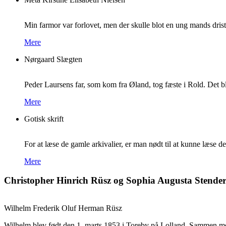
Min farmor var forlovet, men der skulle blot en ung mands dristig
Mere
Nørgaard Slægten
Peder Laursens far, som kom fra Øland, tog fæste i Rold. Det b
Mere
Gotisk skrift
For at læse de gamle arkivalier, er man nødt til at kunne læse de
Mere
Christopher Hinrich Rüsz og Sophia Augusta Stende
Wilhelm Frederik Oluf Herman Rüsz
Wilhelm blev født den 1. marts 1853 i Toreby på Lolland. Sammen me