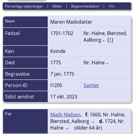
Personlige oplysninger
|
Kilder
|
Begivenhedskort
|
Alle
Navn
Maren
Madsdatter
Fødsel
1701-1702
Nr. Halne, Biersted,
Aalborg
[
1
]
Køn
Kvinde
Død
1775
Nr. Halne
Begravelse
7 jan. 1775
Person-ID
I1205
Samlet
Sidst ændret
17 okt. 2023
Far
Mads Nielsen
,
f.
1660, Nr. Halne,
Biersted, Aalborg
d.
1724, Nr.
Halne
(Alder 64 år)