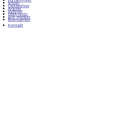
Fortællinger
Kilder
Optagelser
Arkiver
Videoer
DNA-tests
Alle medier
Bogmærker
Kontakt