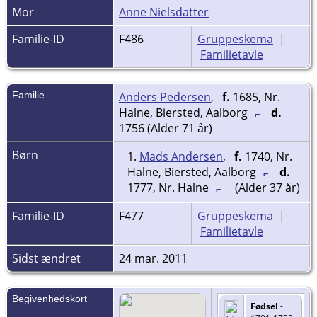
Mor
Anne Nielsdatter
Familie-ID
F486
Gruppeskema
|
Familietavle
Familie
Anders Pedersen
,
f.
1685, Nr.
Halne, Biersted, Aalborg
d.
1756 (Alder 71 år)
Børn
1.
Mads Andersen
,
f.
1740, Nr.
Halne, Biersted, Aalborg
d.
1777, Nr. Halne
(Alder 37 år)
Familie-ID
F477
Gruppeskema
|
Familietavle
Sidst ændret
24 mar. 2011
Begivenhedskort
Fødsel
-