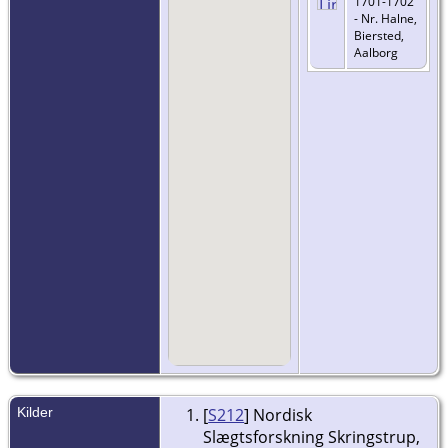
1701-1702
- Nr. Halne,
Biersted,
Aalborg
Kilder
[
S212
] Nordisk
Slægtsforskning Skringstrup,