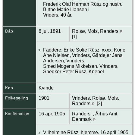
Frederik Olaf Herman Rüsz og hustru
Birthe Marie Hansen i
Vriders. 40 år.
Dåb
6 jul. 1891
Rolsø, Mols, Randers
[
1
]
Faddere: Enke Sofie Rüsz, xxxx, Kone
Ane Nielsen, Vrinders, Gårdejer Jens
Andersen, Vrinders,
Smed Mogens Mikkelsen, Vrinders,
Snedker Peter Rüsz, Knebel
Køn
Kvinde
Folketælling
1901
Vrinders, Rolsø, Mols,
Randers
[
2
]
Konfirmation
16 apr. 1905
Randers, , Århus Amt,
Denmark
Vilhelmine Rüsz, hjemme. 16 april 1905.