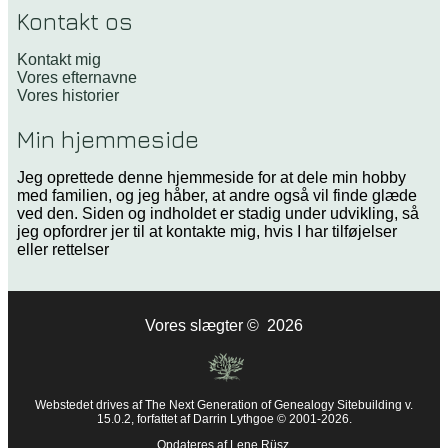
Kontakt os
Kontakt mig
Vores efternavne
Vores historier
Min hjemmeside
Jeg oprettede denne hjemmeside for at dele min hobby
med familien, og jeg håber, at andre også vil finde glæde
ved den. Siden og indholdet er stadig under udvikling, så
jeg opfordrer jer til at kontakte mig, hvis I har tilføjelser
eller rettelser
Vores slægter
©
2026
Webstedet drives af
The Next Generation of Genealogy Sitebuilding
v.
15.0.2, forfattet af Darrin Lythgoe © 2001-2026.
Opdateres af
Lene Rüsz
.