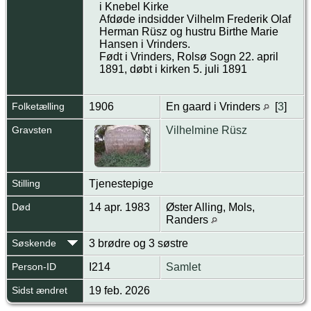
i Knebel Kirke
Afdøde indsidder Vilhelm Frederik Olaf
Herman Rüsz og hustru Birthe Marie
Hansen i Vrinders.
Født i Vrinders, Rolsø Sogn 22. april
1891, døbt i kirken 5. juli 1891
Folketælling
1906
En gaard i Vrinders
[
3
]
Gravsten
Vilhelmine Rüsz
Stilling
Tjenestepige
Død
14 apr. 1983
Øster Alling, Mols,
Randers
Søskende
3 brødre og 3 søstre
Person-ID
I214
Samlet
Sidst ændret
19 feb. 2026