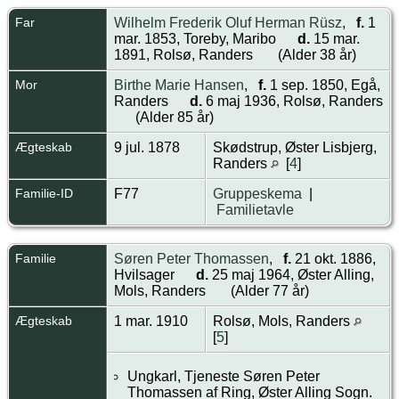
Far
Wilhelm Frederik Oluf Herman Rüsz
,
f.
1
mar. 1853, Toreby, Maribo
d.
15 mar.
1891, Rolsø, Randers
(Alder 38 år)
Mor
Birthe Marie Hansen
,
f.
1 sep. 1850, Egå,
Randers
d.
6 maj 1936, Rolsø, Randers
(Alder 85 år)
Ægteskab
9 jul. 1878
Skødstrup, Øster Lisbjerg,
Randers
[
4
]
Familie-ID
F77
Gruppeskema
|
Familietavle
Familie
Søren Peter Thomassen
,
f.
21 okt. 1886,
Hvilsager
d.
25 maj 1964, Øster Alling,
Mols, Randers
(Alder 77 år)
Ægteskab
1 mar. 1910
Rolsø, Mols, Randers
[
5
]
Ungkarl, Tjeneste Søren Peter
Thomassen af Ring, Øster Alling Sogn.