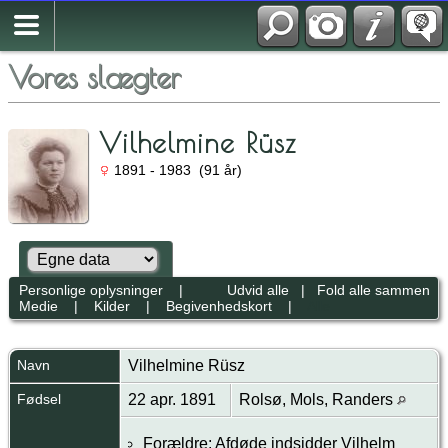
Vores slægter
Vilhelmine Rüsz
1891 - 1983 (91 år)
Personlige oplysninger
|
Udvid alle
|
Fold alle sammen
Medie
|
Kilder
|
Begivenhedskort
|
Alle
Navn
Vilhelmine
Rüsz
Fødsel
22 apr. 1891
Rolsø, Mols, Randers
Forældre: Afdøde indsidder Vilhelm