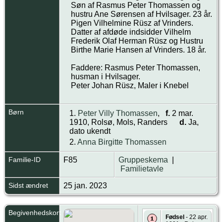
Søn af Rasmus Peter Thomassen og
hustru Ane Sørensen af Hvilsager. 23 år.
Pigen Vilhelmine Rüsz af Vrinders.
Datter af afdøde indsidder Vilhelm
Frederik Olaf Herman Rüsz og Hustru
Birthe Marie Hansen af Vrinders. 18 år.
Faddere: Rasmus Peter Thomassen,
husman i Hvilsager.
Peter Johan Rüsz, Maler i Knebel
Børn
1.
Peter Villy Thomassen
,
f.
2 mar.
1910, Rolsø, Mols, Randers
d.
Ja,
dato ukendt
2.
Anna Birgitte Thomassen
Familie-ID
F85
Gruppeskema
|
Familietavle
Sidst ændret
25 jan. 2023
Begivenhedskort
Fødsel
- 22 apr.