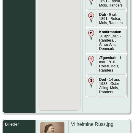
1891 - Rolsø,
Mols, Randers
Dåb
- 6 jul.
1891 - Rolsø,
Mols, Randers
Konfirmation
-
16 apr. 1905 -
Randers, ,
Århus Amt,
Denmark
Ægteskab
- 1
mar. 1910 -
Rolsø, Mols,
Randers
Død
- 14 apr.
1983 - Øster
Alling, Mols,
Randers
Billeder
Vilhelmine Rüsz.jpg