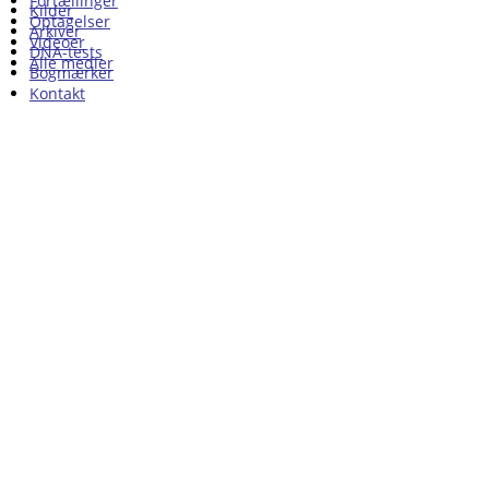
Fortællinger
Kilder
Optagelser
Arkiver
Videoer
DNA-tests
Alle medier
Bogmærker
Kontakt