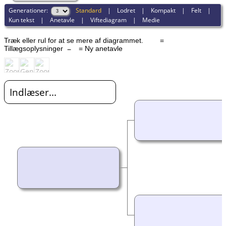
Generationer:
Standard
|
Lodret
|
Kompakt
|
Felt
|
Kun tekst
|
Anetavle
|
Viftediagram
|
Medie
Træk eller rul for at se mere af diagrammet.
=
Tillægsoplysninger
= Ny anetavle
Indlæser...